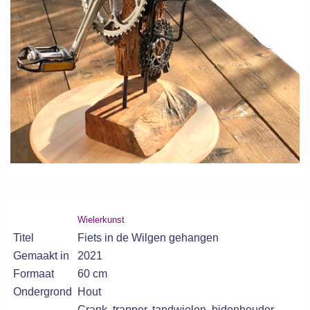
Wielerkunst
Titel
Fiets in de Wilgen gehangen
Gemaakt in
2021
Formaat
60 cm
Ondergrond
Hout
Crank, trapper, tandwielen bidonhouder,